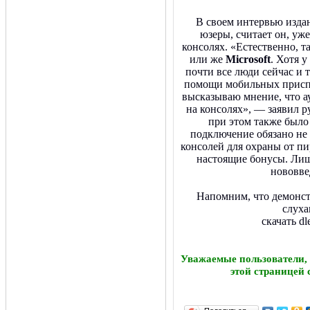
В своем интервью изд
юзеры, считает он, уж
консолях. «Естественно, т
или же
Microsoft
. Хотя 
почти все люди сейчас и
помощи мобильных приспо
высказываю мнение, что а
на консолях», — заявил 
при этом также было
подключение обязано не 
консолей для охраны от пи
настоящие бонусы. Лиш
нововве
Напомним, что демонс
слуха
скачать d
Уважаемые пользователи,
этой страницей 