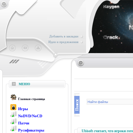
Добавить в закладки
Идеи и предложения
МЕНЮ
Главная страница
Игры
NoDVD/NoCD
Патчи
Русификаторы
Ubisoft считает, что игроки г