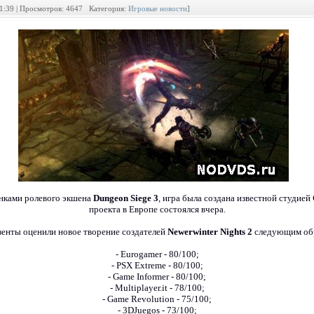
01:39 | Просмотров: 4647 Категория:
Игровые новости
]
енками ролевого экшена
Dungeon Siege 3
, игра была создана известной студией
проекта в Европе состоялся вчера.
зенты оценили новое творение создателей
Newerwinter Nights 2
следующим об
- Eurogamer - 80/100;
- PSX Extreme - 80/100;
- Game Informer - 80/100;
- Multiplayer.it - 78/100;
- Game Revolution - 75/100;
- 3DJuegos - 73/100;