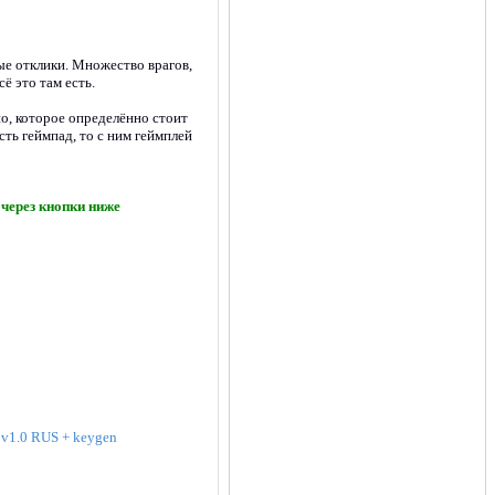
е отклики. Множество врагов,
ё это там есть.
о, которое определённо стоит
сть геймпад, то с ним геймплей
через кнопки ниже
 v1.0 RUS + keygen