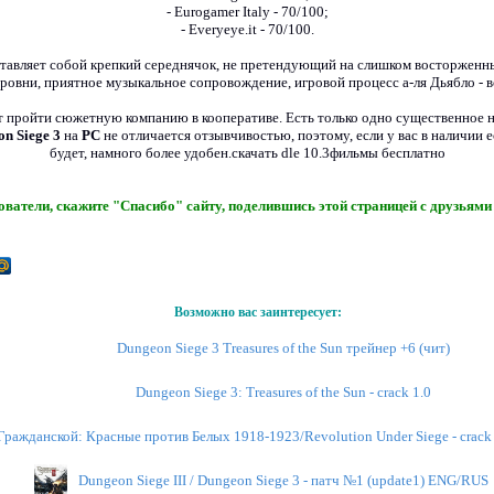
- Eurogamer Italy - 70/100;
- Everyeye.it - 70/100.
тавляет собой крепкий середнячок, не претендующий на слишком восторженны
овни, приятное музыкальное сопровождение, игровой процесс а-ля Дьябло - вс
т пройти сюжетную компанию в кооперативе. Есть только одно существенное н
n Siege 3
на
PC
не отличается отзывчивостью, поэтому, если у вас в наличии е
будет, намного более удобен.скачать dle 10.3фильмы бесплатно
ватели, скажите "Спасибо" сайту, поделившись этой страницей с друзьями 
Возможно вас заинтересует:
Dungeon Siege 3 Treasures of the Sun трейнер +6 (чит)
Dungeon Siege 3: Treasures of the Sun - crack 1.0
Гражданской: Красные против Белых 1918-1923/Revolution Under Siege - crack
Dungeon Siege III / Dungeon Siege 3 - патч №1 (update1) ENG/RUS