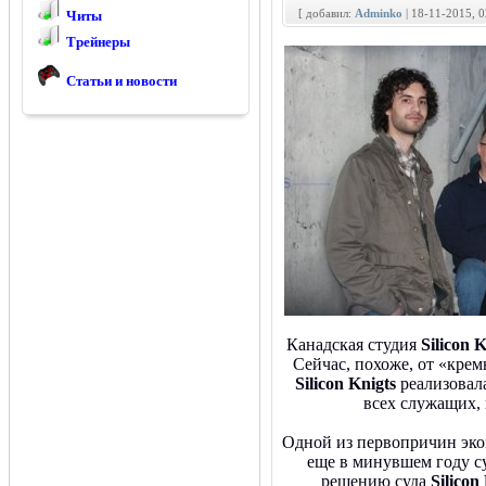
[ добавил:
Adminko
| 18-11-2015, 
Читы
Трейнеры
Статьи и новости
Канадская студия
Silicon 
Сейчас, похоже, от «кре
Silicon Knigts
реализовал
всех служащих, 
Одной из первопричин эко
еще в минувшем году с
решению суда
Silicon