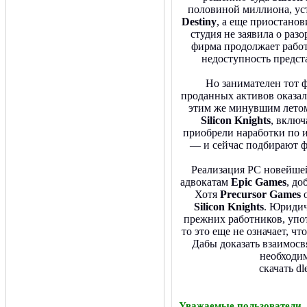
половиной миллиона, ус
Destiny
, а еще приостанов
студия не заявила о раз
фирма продолжает работу
недоступность предст
Но занимателен тот ф
проданных активов оказа
этим же минувшим летом
Silicon Knights
, вклю
приобрели наработки по и
— и сейчас подбирают 
Реализация PC новейше
адвокатам
Epic Games
, д
Хотя
Precursor Games
о
Silicon Knights
. Юридич
прежних работников, упо
то это еще не означает, чт
Дабы доказать взаимосв
необходим
скачать d
Уважаемые пользователи,