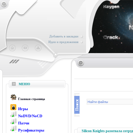
Добавить в закладки
Идеи и предложения
МЕНЮ
Главная страница
Игры
NoDVD/NoCD
Патчи
Русификаторы
Silicon Knights разогнала сотр