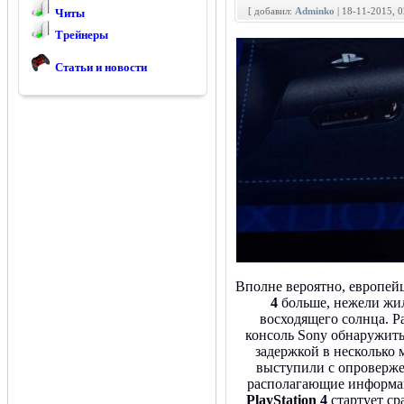
[ добавил:
Adminko
| 18-11-2015, 
Читы
Трейнеры
Статьи и новости
Вполне вероятно, европей
4
больше, нежели жи
восходящего солнца. Р
консоль Sony обнаружить
задержкой в несколько 
выступили с опроверж
располагающие информац
PlayStation 4
стартует ср