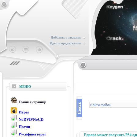
Добавить в закладки
Идеи и предложения
МЕНЮ
Главная страница
Игры
NoDVD/NoCD
Патчи
Русификаторы
Европа может получить PS4 о