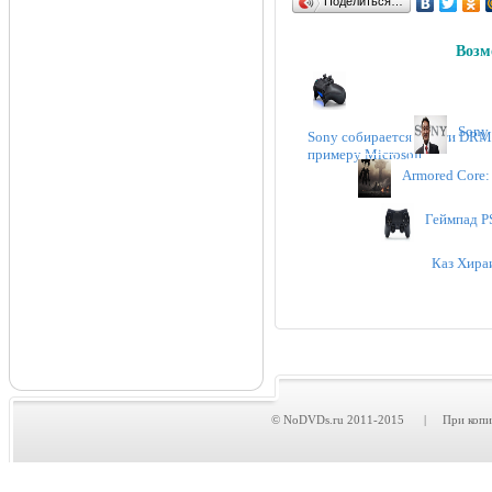
Поделиться…
Возм
Sony 
Sony собирается ввести DRM 
примеру Microsoft
Armored Core: 
Геймпад P
Каз Хираи
© NoDVDs.ru 2011-2015 | При копирова