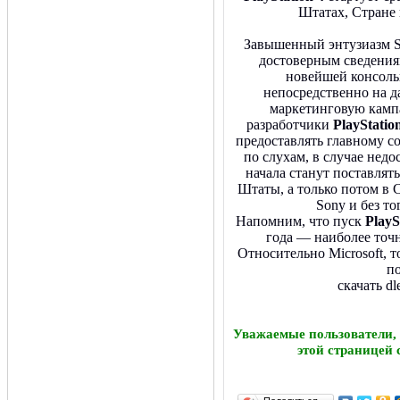
Штатах, Стране 
Завышенный энтузиазм So
достоверным сведениям
новейшей консоль
непосредственно на 
маркетинговую камп
разработчики
PlayStatio
предоставлять главному со
по слухам, в случае нед
начала станут поставлят
Штаты, а только потом в 
Sony и без т
Напомним, что пуск
PlayS
года — наиболее точн
Относительно Microsoft, 
по
скачать d
Уважаемые пользователи,
этой страницей 