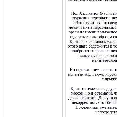
Пол Хеллквист (Paul Hell
художник персонажа, по
«Это случается, по сл
нежели иные персонажи. 
враги не имели возможнос
и делать таким образом с
Крига как оказалось мало
этого шага содержится в то
подбросить игрока на не
подмена, так как до 
неинтересной
Но неувязка немаленького 
испытаниях. Также, игрок
с прыжк
Криг отличается от други
массой, но и объемами, ч
для соперников. До кучи 
некорректное, что сбивае
Поклонники уже вывел
непосредст