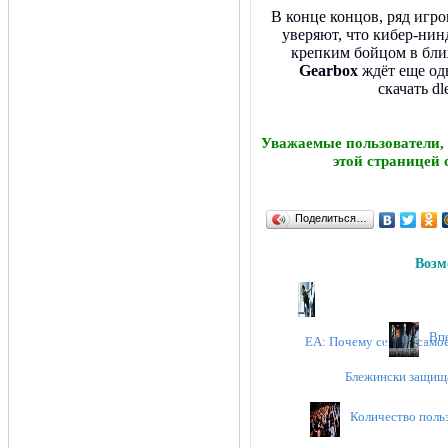
В конце концов, ряд игр
уверяют, что кибер-нин
крепким бойцом в бли
Gearbox
ждёт еще одн
скачать d
Уважаемые пользователи,
этой страницей 
Поделиться…
Возм
Впе
EA: Почему сейчас самое
Блежински защища
Количество поль