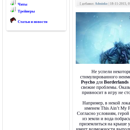
[ добавил:
Adminko
| 18-11-2015, 
Читы
Трейнеры
Статьи и новости
Не успели некотор
стимулированного неим
Psycho
для
Borderlands 
свежие проблемы. Оказ
привносит в игру не ст
Например, в некой лока
именем This Ain’t My F
Согласно условиям, герой
из земли и вода побрас
приземлиться на крыше у
имеет возможности выполн