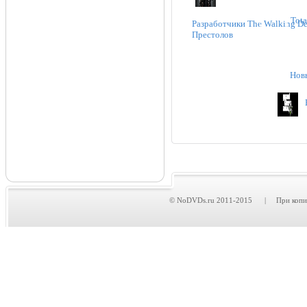
Tota
Разработчики The Walking De
Престолов
Нов
© NoDVDs.ru 2011-2015 | При копирова