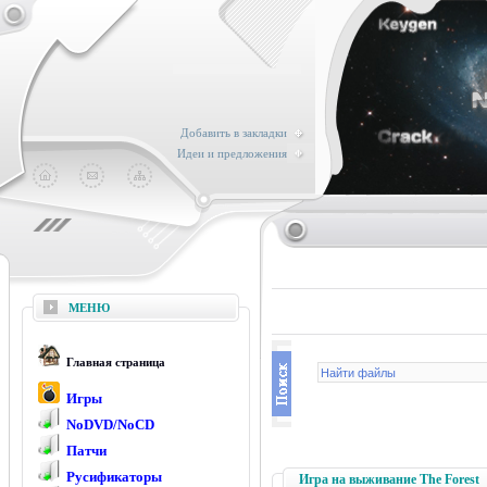
Добавить в закладки
Идеи и предложения
МЕНЮ
Главная страница
Игры
NoDVD/NoCD
Патчи
Русификаторы
Игра на выживание The Forest