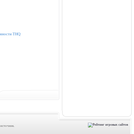
венности THQ
источник.