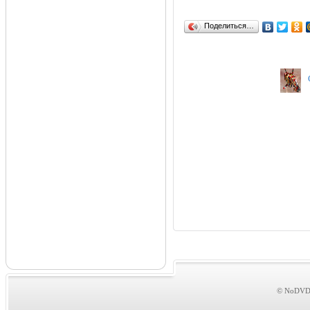
Поделиться…
© NoDVDs