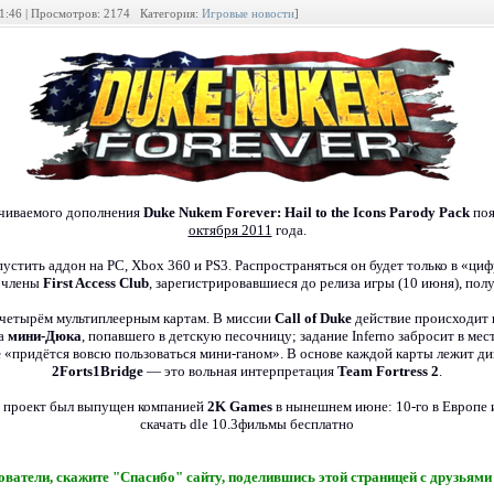
01:46 | Просмотров: 2174 Категория:
Игровые новости
]
ачиваемого дополнения
Duke Nukem Forever: Hail to the Icons Parody Pack
поя
октября 2011
года.
устить аддон на PC, Xbox 360 и PS3. Распространяться он будет только в «ци
, члены
First Access Club
, зарегистрировавшиеся до релиза игры (10 июня), по
четырём мультиплеерным картам. В миссии
Call of Duke
действие происходит 
за
мини-Дюка
, попавшего в детскую песочницу; задание Inferno забросит в ме
e
«придётся вовсю пользоваться мини-ганом». В основе каждой карты лежит ди
2Forts1Bridge
— это вольная интерпретация
Team Fortress 2
.
 проект был выпущен компанией
2K Games
в нынешнем июне: 10-го в Европе 
скачать dle 10.3фильмы бесплатно
ватели, скажите "Спасибо" сайту, поделившись этой страницей с друзьями 