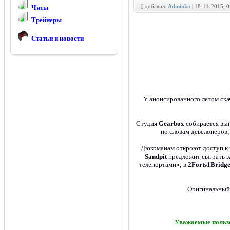
[ добавил:
Adminko
| 18-11-2015, 
Читы
Трейнеры
Статьи и новости
У анонсированного летом ск
Студия
Gearbox
собирается вып
по словам девелоперов
Дюкоманам откроют доступ к 
Sandpit
предложит сыграть 
телепортами»; в
2Forts1Bridg
Оригинальный
Уважаемые пользо