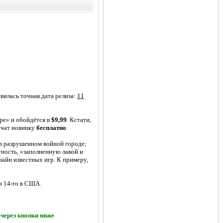
вилась точная дата релиза:
11
фре» и обойдётся в
$9,99
. Кстати,
лучат новинку
бесплатно
.
в разрушенном войной городе;
стность, «заполненную лавой и
зайн известных игр. К примеру,
и 14-го в США.
через кнопки ниже