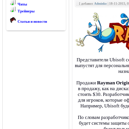
[ добавил:
Adminko
| 18-11-2015, 
Читы
Трейнеры
Статьи и новости
Представители Ubisoft 
выпустят для персональн
назн
Продажи
Rayman Origin
в продажу, как на диска
стоить $30. Разработчи
для игроков, которые о
Например, Ubisoft буд
По словам разработчико
будет системы защиты о
будут тольк