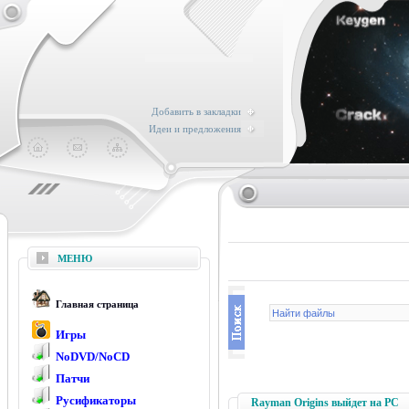
Добавить в закладки
Идеи и предложения
МЕНЮ
Главная страница
Игры
NoDVD/NoCD
Патчи
Русификаторы
Rayman Origins выйдет на PC