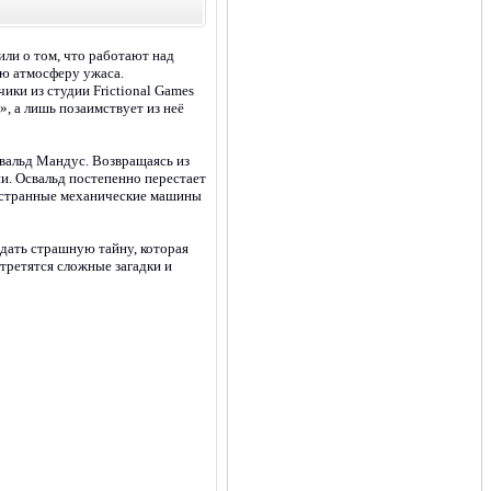
или о том, что работают над
ую атмосферу ужаса.
чики из студии Frictional Games
», а лишь позаимствует из неё
свальд Мандус. Возвращаясь из
и. Освальд постепенно перестает
ся странные механические машины
адать страшную тайну, которая
стретятся сложные загадки и