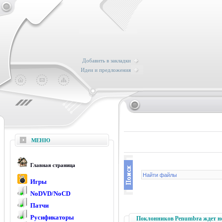
Добавить в закладки
Идеи и предложения
МЕНЮ
Главная страница
Игры
NoDVD/NoCD
Патчи
Русификаторы
Поклонников Penumbra ждет нов