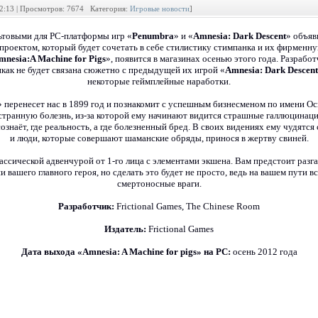
02:13 | Просмотров: 7674 Категория:
Игровые новости
]
ьтовыми для РС-платформы игр «
Penumbra
» и «
Amnesia: Dark Descent
» объяв
роектом, который будет сочетать в себе стилистику стимпанка и их фирменн
mnesia:A Machine for Pigs
», появится в магазинах осенью этого года. Разработ
икак не будет связана сюжетно с предыдущей их игрой «
Amnesia: Dark Descent
некоторые геймплейные наработки.
» перенесет нас в 1899 год и познакомит с успешным бизнесменом по имени О
странную болезнь, из-за которой ему начинают видится страшные галлюцинаци
сознаёт, где реальность, а где болезненный бред. В своих видениях ему чудят
и люди, которые совершают шаманские обряды, принося в жертву свиней.
ассической адвенчурой от 1-го лица с элементами экшена. Вам предстоит разг
и вашего главного героя, но сделать это будет не просто, ведь на вашем пути в
смертоносные враги.
Разработчик:
Frictional Games, The Chinese Room
Издатель:
Frictional Games
Дата выхода «Amnesia: A Machine for pigs» на РС:
осень 2012 года