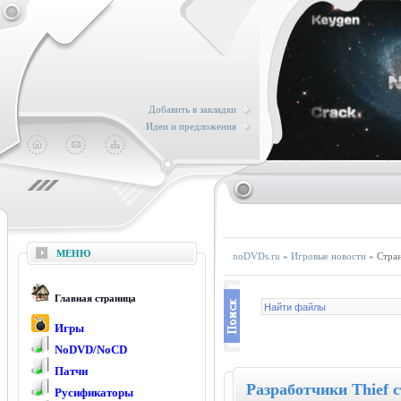
Добавить в закладки
Идеи и предложения
МЕНЮ
noDVDs.ru
»
Игровые новости
» Стра
Главная страница
Игры
NoDVD/NoCD
Патчи
Разработчики Thief 
Русификаторы