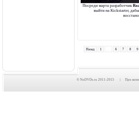
Посреди марта разработчик
Roa
выйти на Kickstarter, да
восстано
Назад
1
...
6
7
8
9
© NoDVDs.ru 2011-2015 | При копирова