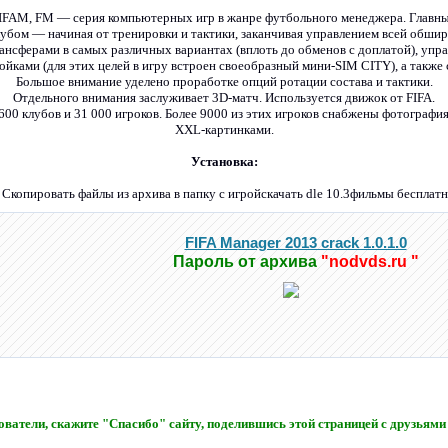
FIFAM, FM — серия компьютерных игр в жанре футбольного менеджера. Главны
убом — начиная от тренировки и тактики, заканчивая управлением всей обши
ансферами в самых различных вариантах (вплоть до обменов с доплатой), упр
йками (для этих целей в игру встроен своеобразный мини-SIM CITY), а также
Большое внимание уделено проработке опций ротации состава и тактики.
Отдельного внимания заслуживает 3D-матч. Используется движок от FIFA.
600 клубов и 31 000 игроков. Более 9000 из этих игроков снабжены фотография
XXL-картинками.
Установка:
 Скопировать файлы из архива в папку с игройскачать dle 10.3фильмы бесплат
FIFA Manager 2013 crack 1.0.1.0
Пароль от архива
"nodvds.ru "
ватели, скажите "Спасибо" сайту, поделившись этой страницей с друзьями 