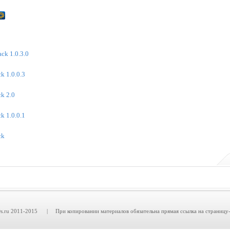
ck 1.0.3.0
k 1.0.0.3
ck 2.0
k 1.0.0.1
ck
.ru 2011-2015 | При копировании материалов обязательна прямая ссылка на страницу-