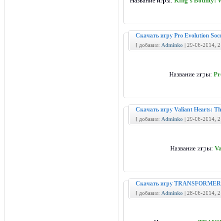
Название игры:
King's Bounty: W
Скачать игру Pro Evolution Socc
[ добавил:
Adminko
| 29-06-2014, 
Название игры:
Pr
Скачать игру Valiant Hearts: T
[ добавил:
Adminko
| 29-06-2014, 
Название игры:
Va
Скачать игру TRANSFORMERS: R
[ добавил:
Adminko
| 28-06-2014, 