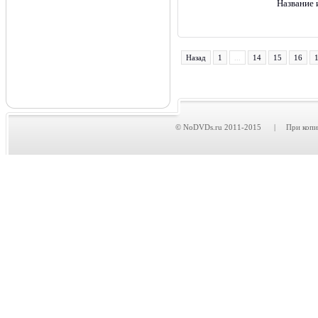
Название 
Назад
1
...
14
15
16
© NoDVDs.ru 2011-2015 | При копирова