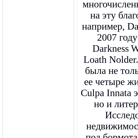
многочислен
на эту благ
например, Dar
2007 году
Darkness Wi
Loath Nolder
была не толь
ее четыре ж
Culpa Innata 
но и лите
Исслед
недвижимос
под бормота