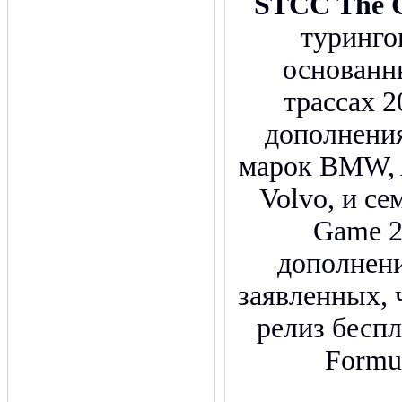
STCC The 
туринго
основанн
трассах 2
дополнени
марок BMW, Al
Volvo, и се
Game 2
дополнени
заявленных, 
релиз бесп
Formu