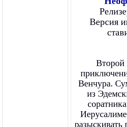
Неоф
Релизе
Версия и
став
Второй 
приключени
Венчура. Су
из Эдемск
соратника
Иерусалиме
разыскивать 