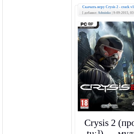
Скачать игру Crysis 2 - crack
[ добавил:
Adminko
| 9-09-2015, 0
Crysis 2 (пр
tuː]) — му