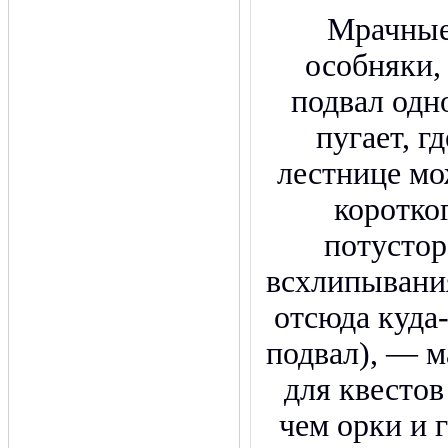
Мрачные
особняки,
подвал одн
пугает, г
лестнице мо
коротког
потусто
всхлипывани
отсюда куда-
подвал), — 
для квестов
чем орки и 