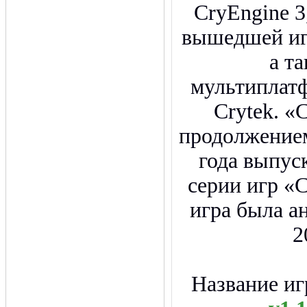
CryEngine 3
вышедшей иг
а т
мультиплат
Crytek. «C
продолжением
года выпус
серии игр «
игра была а
2
Название и