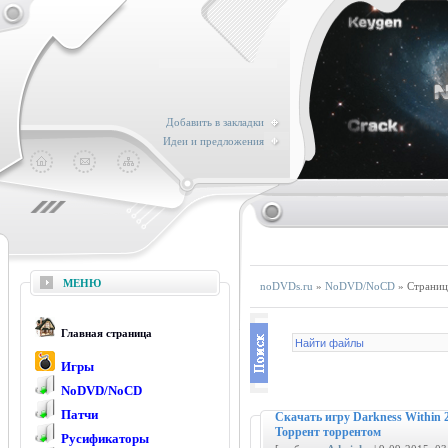
Добавить в закладки
Идеи и предложения
МЕНЮ
noDVDs.ru
»
NoDVD/NoCD
» Страниц
Главная страница
Игры
NoDVD/NoCD
Патчи
Скачать игру Darkness Within 2
Торрент торрентом
Русификаторы