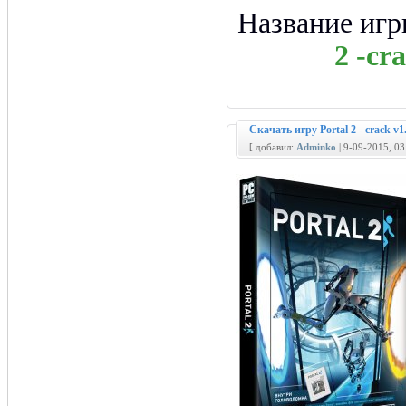
Название иг
2 -cr
Скачать игру Portal 2 - crack 
[ добавил:
Adminko
| 9-09-2015, 0