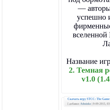
— авторы
успешно 
фирменные
вселенной
Л
Название иг
2. Темная р
v1.0 (1
Скачать игру STCC: The Game 
[ добавил:
Adminko
| 9-09-2015, 0