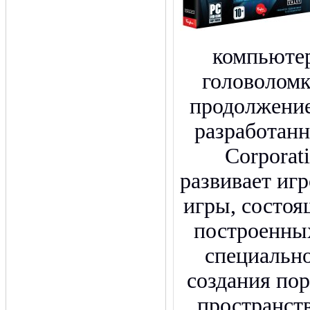
компьютер
головоломк
продолжение 
разработанн
Corpora
развивает иг
игры, состоя
построенны
специально
создания по
пространст