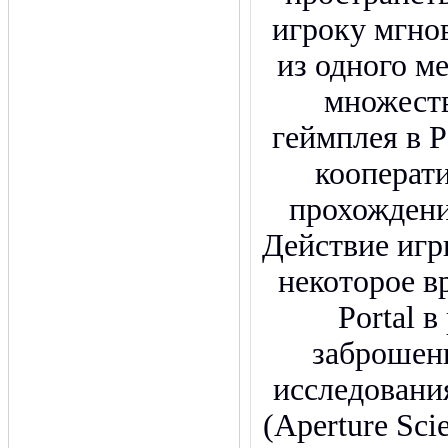
игроку мгно
из одного ме
множест
геймплея в P
кооперат
прохождени
Действие игр
некоторое в
Portal 
заброшен
исследовани
(Aperture Sci