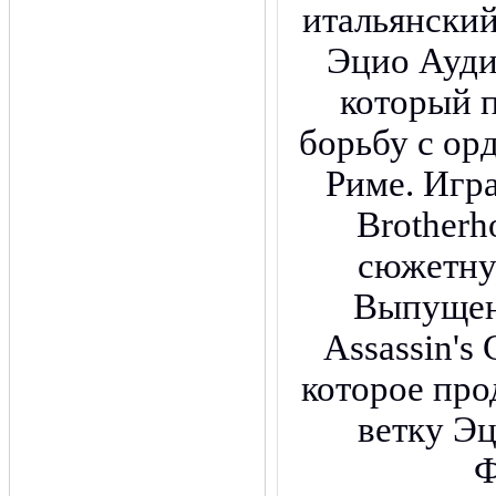
итальянский
Эцио Ауди
который 
борьбу с ор
Риме. Игра
Brotherh
сюжетну
Выпущен
Assassin's 
которое пр
ветку Э
Ф