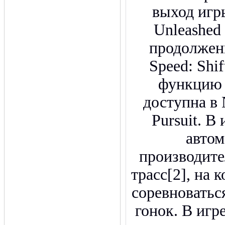
выход игры
Unleashed
продолжен
Speed: Shif
функцию 
доступна в 
Pursuit. В
автом
производите
трасс[2], на 
соревноватьс
гонок. В игр