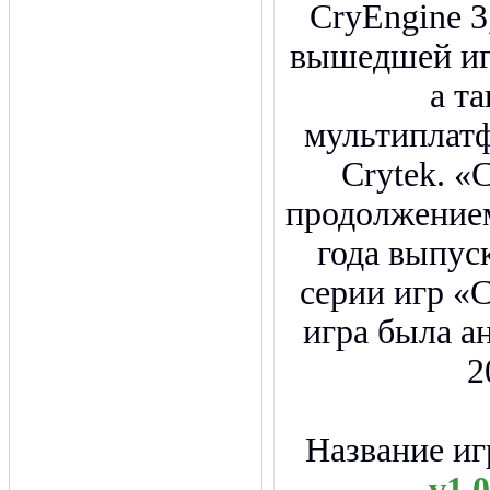
CryEngine 3
вышедшей иг
а т
мультиплат
Crytek. «C
продолжением
года выпус
серии игр «
игра была а
2
Название и
v1.