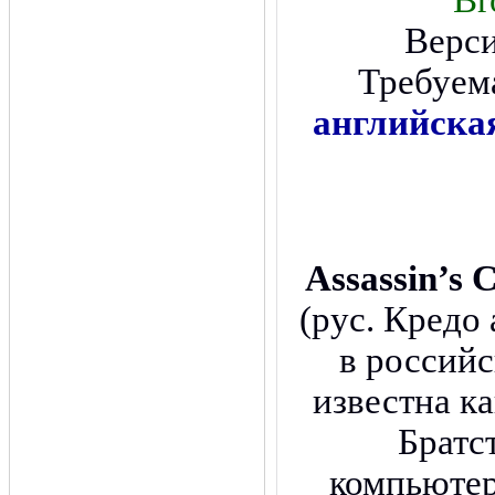
Br
Верс
Требуем
английска
Assassin’s 
(рус. Кредо 
в российс
известна ка
Братс
компьютер