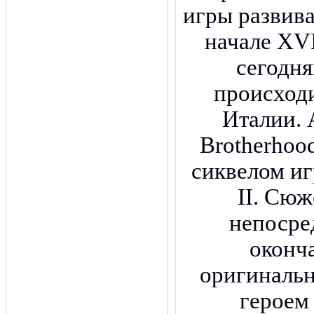
игры развив
начале XVI
сегодн
происходи
Италии. A
Brotherhoo
сиквелом иг
II. Сюж
непосре
оконч
оригинальн
героем