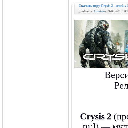
Скачать игру Crysis 2 - crack
[ добавил:
Adminko
| 9-09-2015, 0
Верс
Ре
Crysis 2
(про
tuː]) — му