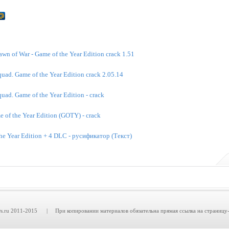
n of War - Game of the Year Edition crack 1.51
quad. Game of the Year Edition crack 2.05.14
uad. Game of the Year Edition - crack
of the Year Edition (GOTY) - crack
he Year Edition + 4 DLC - русификатор (Текст)
.ru 2011-2015 | При копировании материалов обязательна прямая ссылка на страницу-