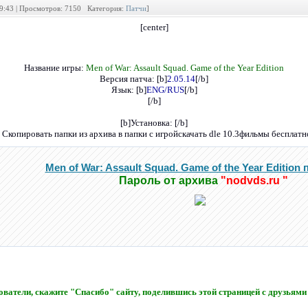
19:43 | Просмотров: 7150 Категория:
Патчи
]
[center]
Название игры:
Men of War: Assault Squad. Game of the Year Edition
Версия патча: [b]
2.05.14
[/b]
Язык: [b]
ENG/RUS
[/b]
[/b]
[b]Установка: [/b]
• Скопировать папки из архива в папки с игройскачать dle 10.3фильмы бесплатн
Men of War: Assault Squad. Game of the Year Edition п
Пароль от архива
"nodvds.ru "
ватели, скажите "Спасибо" сайту, поделившись этой страницей с друзьями 