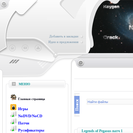
Добавить в закладки
Идеи и предложения
МЕНЮ
Главная страница
Игры
NoDVD/NoCD
Патчи
Русификаторы
Legends of Pegasus патч 1