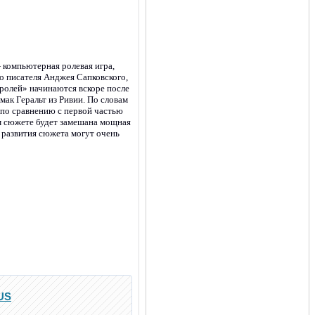
 — компьютерная ролевая игра,
о писателя Анджея Сапковского,
ролей» начинаются вскоре после
ак Геральт из Ривии. По словам
 по сравнению с первой частью
вом сюжете будет замешана мощная
 развития сюжета могут очень
RUS