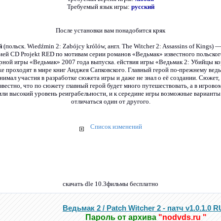
Требуемый язык игры:
русский
После установки вам понадобится кряк
ей
(польск. Wiedźmin 2: Zabójcy królów, англ. The Witcher 2: Assassins of Kings)
ией CD Projekt RED по мотивам серии романов «Ведьмак» известного польског
рной игры «Ведьмак» 2007 года выпуска. ействия игры «Ведьмак 2: Убийцы ко
е проходят в мире книг Анджея Сапковского. Главный герой по-прежнему ведьм
нимал участия в разработке сюжета игры и даже не знал о её создании. Сюжет,
известно, что по сюжету главный герой будет много путешествовать, а в игро
или высокий уровень реиграбельности, и к середине игры возможные варианты
отличаться один от другого.
Список изменений
скачать dle 10.3фильмы бесплатно
Ведьмак 2 / Patch Witcher 2 - патч v1.0.1.0 
Пароль от архива
"nodvds.ru "