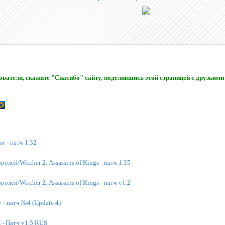
ватели, скажите "Спасибо" сайту, поделившись этой страницей с друзьями 
r - патч 1.32
олей/Witcher 2: Assassins of Kings - патч 1.35
олей/Witcher 2: Assassins of Kings - патч v1.2
 - патч №4 (Update 4)
к - Патч v1.5 RUS