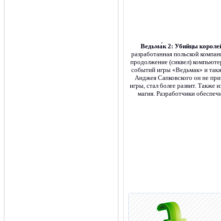
Ведьма́к 2: Убийцы корол
разработанная польской компан
продолжение (сиквел) компьюте
событий игры «Ведьмак» и такж
Анджея Сапковского он не при
игры, стал более развит. Также 
магия. Разработчики обеспеч