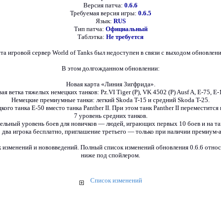
Версия патча:
0.6.6
Требуемая версия игры:
0.6.5
Язык:
RUS
Тип патча:
Официальный
Таблэтка:
Не требуется
ста игровой сервер World of Tanks был недоступен в связи с выходом обновления
В этом долгожданном обновлении:
Новая карта «Линия Зигфрида».
ая ветка тяжелых немецких танков: Pz.VI Tiger (P), VK 4502 (P) Ausf A, Е-75, Е-
Немецкие премиумные танки: легкий Skoda T-15 и средний Skoda T-25.
ого танка Е-50 вместо танка Panther II. При этом танк Panther II переместится 
7 уровень средних танков.
льный уровень боев для новичков — людей, играющих первых 10 боев и на та
 два игрока бесплатно, приглашение третьего — только при наличии премиум-а
к изменений и нововведений. Полный список изменений обновления 0.6.6 относ
ниже под спойлером.
Список изменений