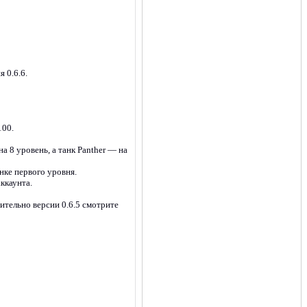
 0.6.6.
100.
на 8 уровень, а танк Panther — на
нке первого уровня.
ккаунта.
ительно версии 0.6.5 смотрите