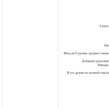
4 авгу
Нов
Ввод на 9 уровне среднего немецк
Добавлен дополните
Взводы:
И это далеко не полный списо