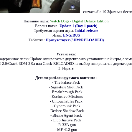
скачать dle 10.3фильмы бесп
Название игры:
Watch Dogs - Digital Deluxe Edition
Версия патча:
Update 1 (Day 1 patch)
Требуемая версия игры:
Initial release
Язык:
ENG/RUS
Таблэтка:
Присутствует (3DM/RELOADED)
Установка:
Содержимое папки Update копировать в директорию установленной игры, с зам
-2.0/Crack-3DM-2.0a или Crack-RELOADED на выбор копировать в директорию
3. Играть
Детали разблокируемого контента:
- The Palace Pack
- Signature Shot Pack
- Breakthrough Pack
- Exclusive Missions
- Untouchables Pack
- Cyberpunk Pack
- Dedsec Shadow Pack
- Blume Agent Pack
- Club Justive Pack
- R-33B gun
- MP-412 gun