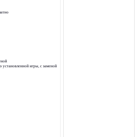
латно
еной
 установленной игры, с заменой