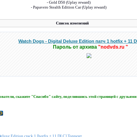
- Gold D50 (Uplay reward)
- Papavero Stealth Edition Car (Uplay reward)
Список изменений
- This is the Day 1 patch that was supposed to fix the most annoying game bugs
Watch Dogs - Digital Deluxe Edition патч 1 hotfix + 11
Пароль от архива
"nodvds.ru "
ватели, скажите "Спасибо" сайту, поделившись этой страницей с друзьями 
Deluxe Edition crack 1 [hotfix + 11 DLC] Торрент