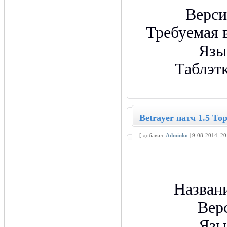
Верси
Требуемая 
Язы
Таблэт
Betrayer патч 1.5 То
[ добавил:
Adminko
| 9-08-2014, 2
Назван
Вер
Язы