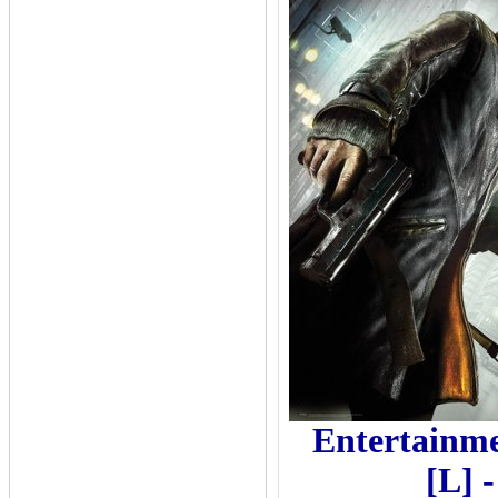
Entertainm
[L]