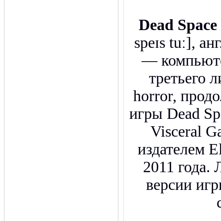
Dead Space
speɪs tuː], а
— компьюте
третьего л
horror, про
игры Dead Sp
Visceral 
издателем El
2011 года.
версии игр