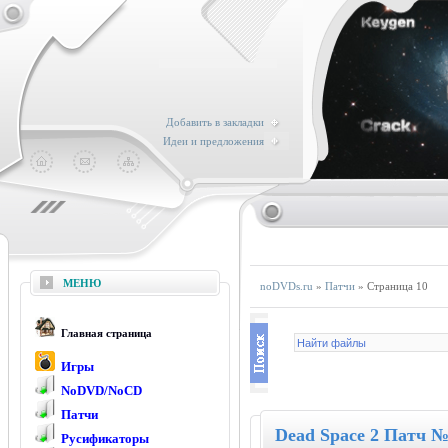
Добавить в закладки
Идеи и предложения
МЕНЮ
noDVDs.ru
»
Патчи
» Страница 10
Главная страница
Игры
NoDVD/NoCD
Патчи
Dead Space 2 Патч №
Русификаторы