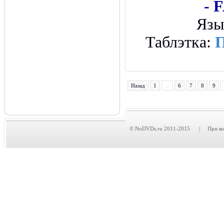
- 
Язы
Таблэтка:
П
Назад
1
...
6
7
8
9
© NoDVDs.ru 2011-2015 | При копир