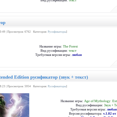
Вид русификации:
текст
тор
00:49 | Просмотров: 6762 Категория:
Русификаторы
]
Название игры:
The Forest
Вид русификации:
текст
Требуемая версия игры:
любая
tended Edition русификатор (звук + текст)
18:23 | Просмотров: 5954 Категория:
Русификаторы
]
Название игры:
Age of Mythology: Ext
Вид русификации:
Звук + Т
Требуемая версия игры:
любая 
Версия русификатора:
v.1.02 от