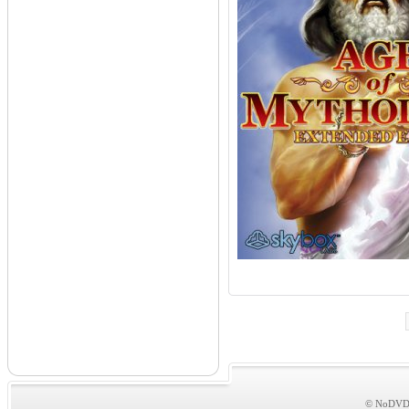
© NoDVDs