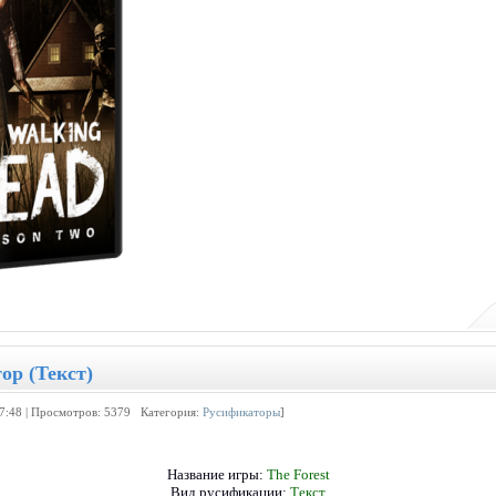
ор (Текст)
17:48 | Просмотров: 5379 Категория:
Русификаторы
]
Название игры:
The Forest
Вид русификации:
Текст