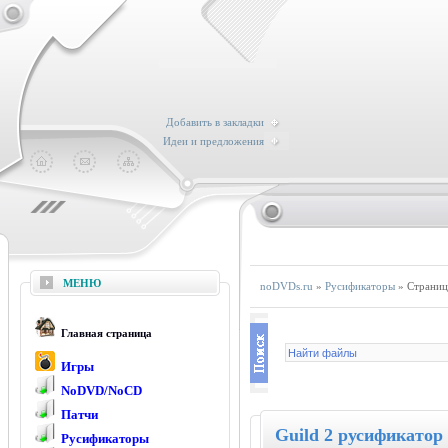
Добавить в закладки
Идеи и предложения
МЕНЮ
noDVDs.ru
»
Русификаторы
» Страниц
Главная страница
Игры
NoDVD/NoCD
Патчи
Guild 2 русификатор 
Русификаторы