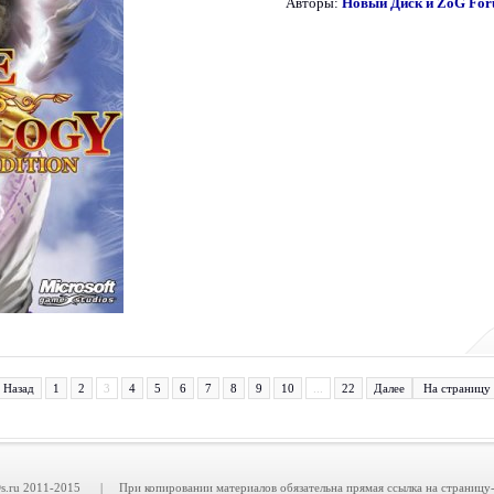
Авторы:
Новый Диск и ZoG Fo
Назад
1
2
3
4
5
6
7
8
9
10
...
22
Далее
На страницу
.ru 2011-2015 | При копировании материалов обязательна прямая ссылка на страницу-