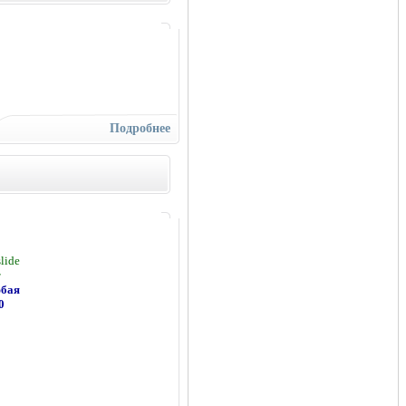
Подробнее
lide
т
бая
0