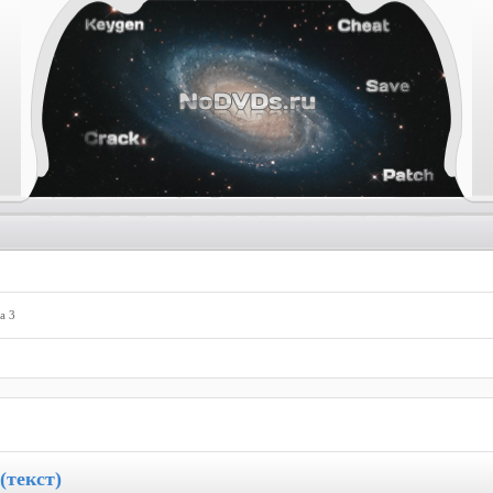
а 3
(текст)