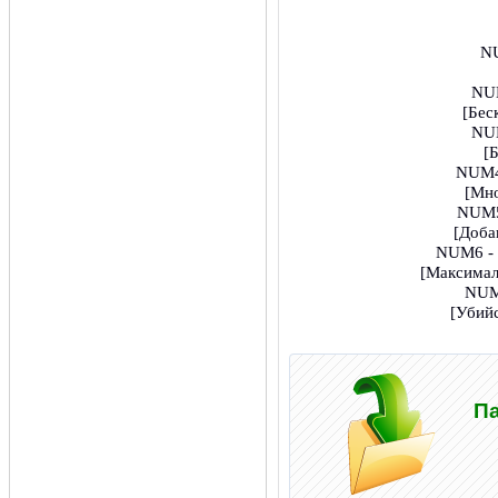
N
NU
[Бес
NU
[
NUM4
[Мн
NUM5
[Доба
NUM6 -
[Максимал
NUM
[Убий
Па