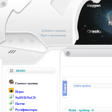
Добавить в закладки
Идеи и предложения
МЕНЮ
Главная страница
Игры
NoDVD/NoCD
Патчи
Русификаторы
Brink - трейнер +6