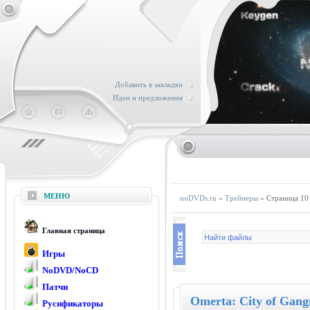
Добавить в закладки
Идеи и предложения
МЕНЮ
noDVDs.ru
»
Трейнеры
» Страница 10
Главная страница
Игры
NoDVD/NoCD
Патчи
Omerta: City of Gang
Русификаторы