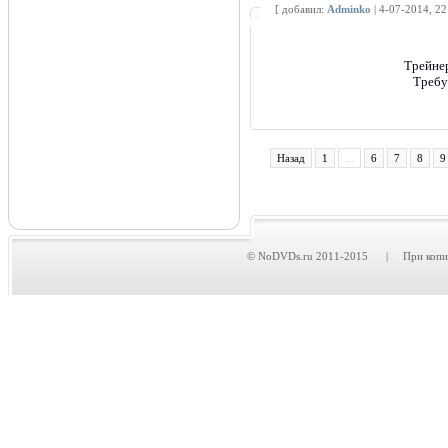
[ добавил:
Adminko
| 4-07-2014, 2
Трейне
Требу
Назад
1
...
6
7
8
9
© NoDVDs.ru 2011-2015 | При копирова