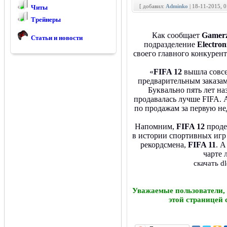
[ добавил:
Adminko
| 18-11-2015, 
Читы
Трейнеры
Как сообщает
Gamerz
Статьи и новости
подразделение
Electron
своего главного конкурен
«
FIFA 12
вышла совсе
предварительным заказам 
Буквально пять лет н
продавалась лучше FIFA. А
по продажам за первую н
Напомним,
FIFA 12
проде
в истории спортивных игр 
рекордсмена,
FIFA 11
. 
чарте 
скачать d
Уважаемые пользователи,
этой страницей 