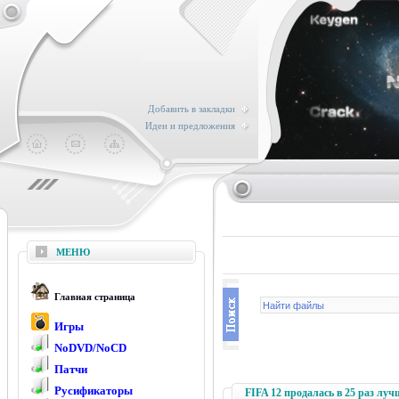
Добавить в закладки
Идеи и предложения
МЕНЮ
Главная страница
Игры
NoDVD/NoCD
Патчи
Русификаторы
FIFA 12 продалась в 25 раз лу