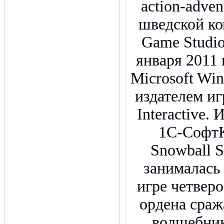
action-adven
шведской к
Game Studi
января 2011
Microsoft W
издателем иг
Interactive.
1С-СофтК
Snowball S
занималась 
игре четверо
ордена сраж
волшебник