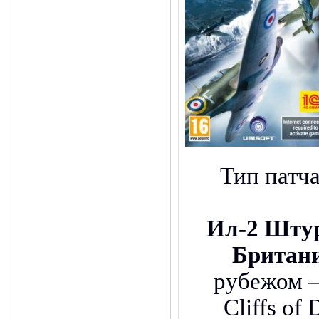
Тип патч
Ил-2 Штур
Британ
рубежом —
Cliffs of