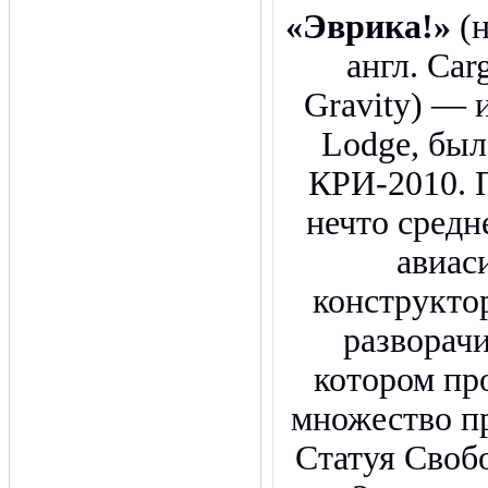
«Эврика!»
(
англ. Car
Gravity) — и
Lodge, был
КРИ-2010. 
нечто сред
авиас
конструкто
разворачи
котором пр
множество п
Статуя Свобо