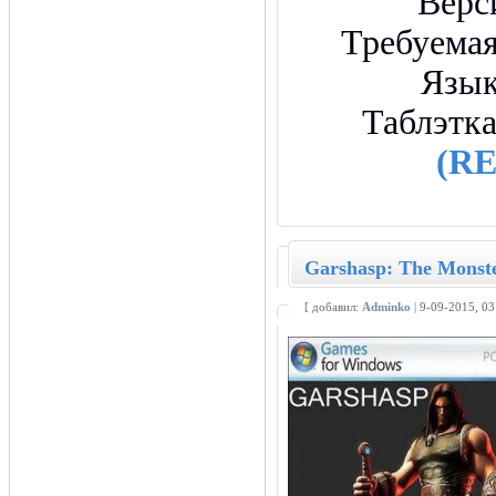
Верс
Требуемая
Язы
Таблэтк
(R
Garshasp: The Monste
[ добавил:
Adminko
| 9-09-2015, 0