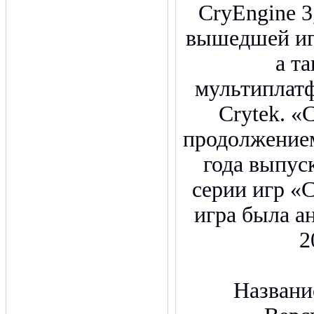
CryEngine 3
вышедшей иг
а т
мультиплат
Crytek. «C
продолжением
года выпус
серии игр «
игра была а
2
Названи