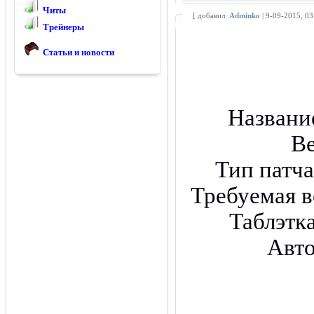
Читы
[ добавил:
Adminko
| 9-09-2015, 0
Трейнеры
Статьи и новости
Названи
В
Тип патч
Требуемая в
Таблэтк
Авт