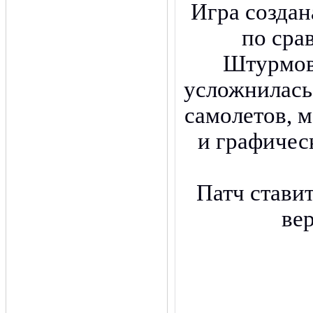
Игра создан
по сра
Штурмов
усложнилась
самолетов, 
и графичес
Патч стави
ве