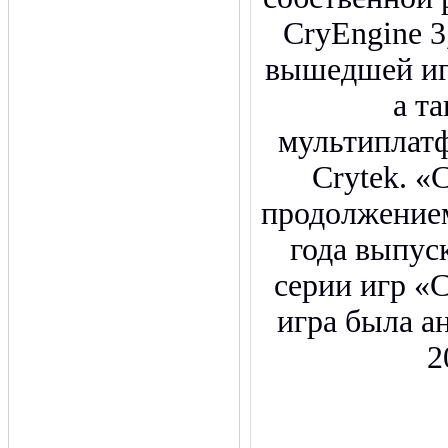
CryEngine 3
вышедшей иг
а т
мультиплат
Crytek. «C
продолжением
года выпус
серии игр «
игра была а
2