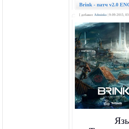
Brink - патч v2.0 EN
[ добавил:
Adminko
| 9-09-2015, 0
Яз