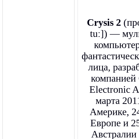
Crysis 2
(про
tuː]) — му
компьютер
фантастическ
лица, разр
компанией 
Electronic 
марта 201
Америке, 24
Европе и 25
Австралии