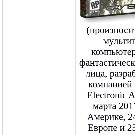
(произноситс
мульти
компьютер
фантастическ
лица, разр
компанией 
Electronic 
марта 201
Америке, 24
Европе и 25