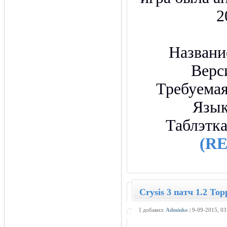
2
Названи
Верс
Требуемая
Язы
Таблэтк
(R
Crysis 3 патч 1.2 То
[ добавил:
Adminko
| 9-09-2015, 0