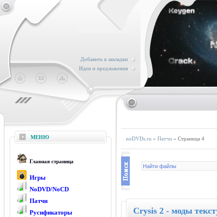
Добавить в закладки
Идеи и предложения
МЕНЮ
noDVDs.ru
»
Патчи
» Страница 4
Главная страница
Игры
NoDVD/NoCD
Патчи
Crysis 2 - моды текст
Русификаторы