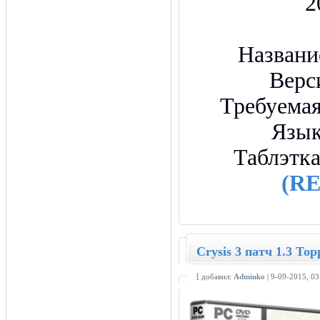
2
Названи
Верс
Требуемая
Язы
Таблэтк
(R
Crysis 3 патч 1.3 То
[ добавил:
Adminko
| 9-09-2015, 0