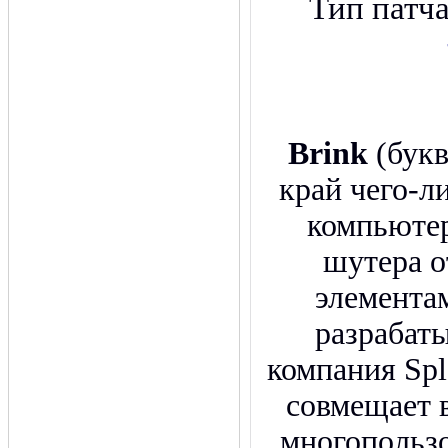
Тип патч
Brink
(букв
край чего-ли
компьютер
шутера о
элемента
разрабат
компания Spl
совмещает 
многопольз