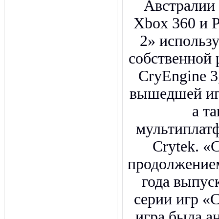
Австралии
Xbox 360 и Pl
2» использ
собственной 
CryEngine 3
вышедшей иг
а т
мультиплат
Crytek. «C
продолжением
года выпус
серии игр «
игра была а