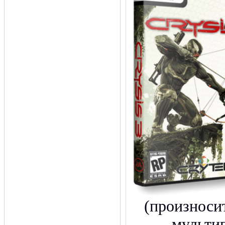
(произноситс
мульти