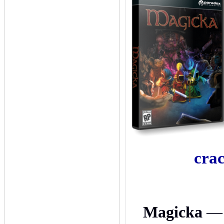
cra
Magicka
— 