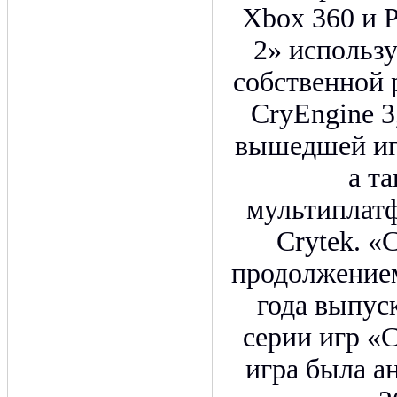
Xbox 360 и Pl
2» использ
собственной 
CryEngine 3
вышедшей иг
а т
мультиплат
Crytek. «C
продолжением
года выпус
серии игр «
игра была а