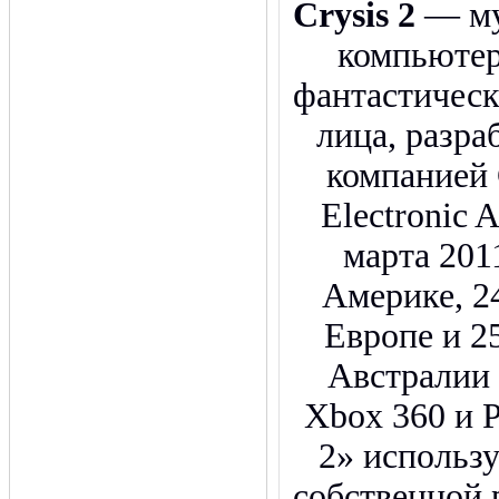
Crysis 2
— му
компьютер
фантастическ
лица, разр
компанией 
Electronic 
марта 201
Америке, 24
Европе и 25
Австралии
Xbox 360 и Pl
2» использ
собственной 