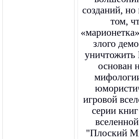
созданий, но
том, 
«марионетка»
злого демо
уничтожить 
основан 
мифологии
юмористич
игровой все
серии кни
вселенной
"Плоский М