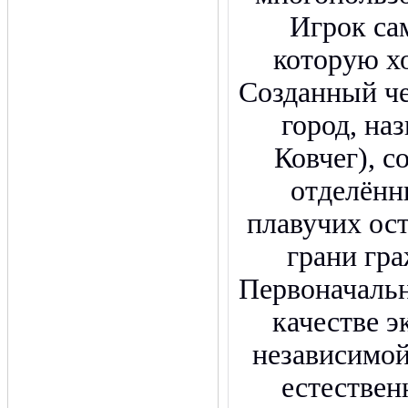
Игрок са
которую хо
Созданный ч
город, на
Ковчег), с
отделённ
плавучих ост
грани гр
Первоначальн
качестве 
независимой
естествен