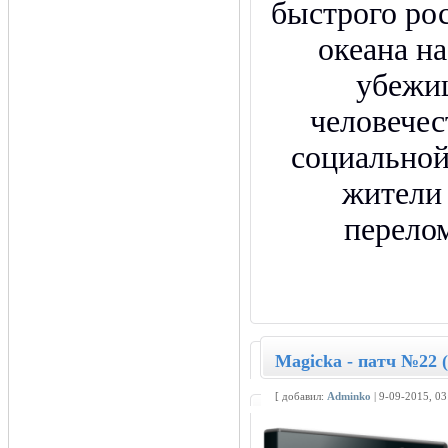
быстрого ро
океана на
убежи
человечес
социальной
жители
перело
Magicka - патч №22 
[ добавил:
Adminko
| 9-09-2015, 0