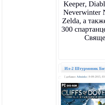
Keeper, Diabl
Neverwinter 
Zelda, а такж
300 спартанц
Свяще
Ил-2 Штурмовик Бит
[ добавил:
Adminko
| 9-09-2015, 0