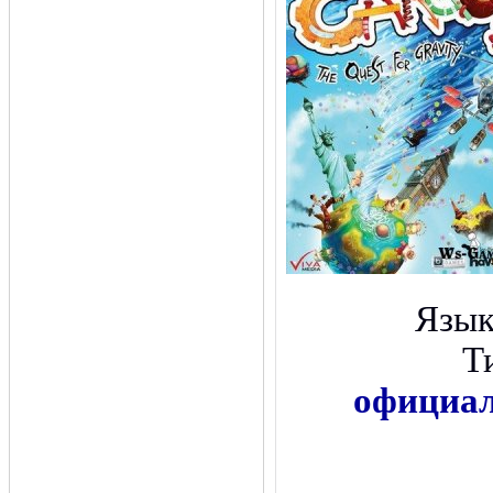
Язы
Т
официал