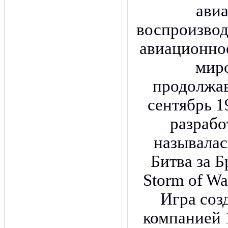
авиа
воспроизво
авиационно
мир
продолжав
сентябрь 1
разрабо
называлас
Битва за 
Storm of War
Игра соз
компанией 